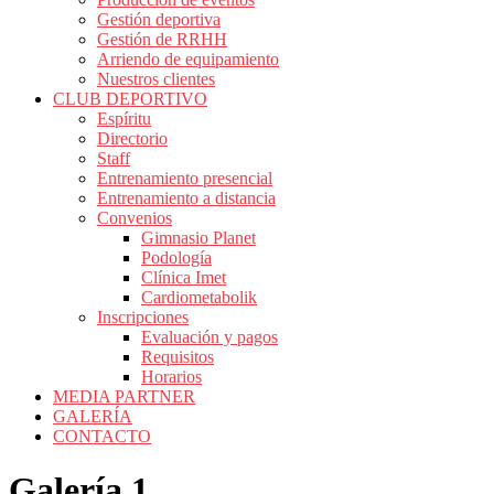
Gestión deportiva
Gestión de RRHH
Arriendo de equipamiento
Nuestros clientes
CLUB DEPORTIVO
Espíritu
Directorio
Staff
Entrenamiento presencial
Entrenamiento a distancia
Convenios
Gimnasio Planet
Podología
Clínica Imet
Cardiometabolik
Inscripciones
Evaluación y pagos
Requisitos
Horarios
MEDIA PARTNER
GALERÍA
CONTACTO
Galería 1