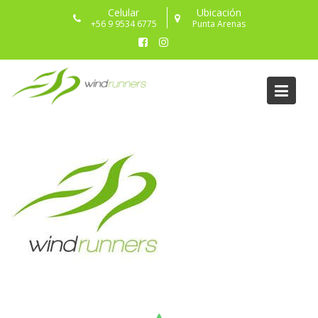
Celular
Ubicación
+56 9 9534 6775
Punta Arenas
Inscripción y pagos