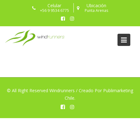
Skip
Celular
Ubicación
to
+56 9 9534 6775
Punta Arenas
content
Store
© All Right Reserved Windrunners / Creado Por Publimarketing
Chile.